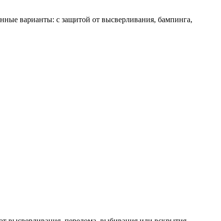
нные варианты: с защитой от высверливания, бампинга,
т высверливания, перелома, выбивания или вскрытия