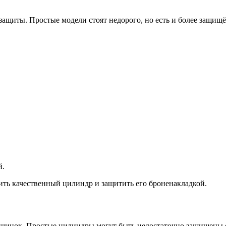
ащиты. Простые модели стоят недорого, но есть и более защищё
й.
ить качественный цилиндр и защитить его броненакладкой.
чинок. Простые цилиндры могут быть недостаточно защищены о