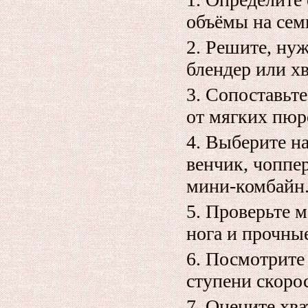
объёмы на сем
Решите, ну
блендер или х
Сопоставьте
от мягких пюре
Выберите на
венчик, чоппе
мини‑комбайн
Проверьте 
нога и прочны
Посмотрите 
ступени скоро
Оцените хва