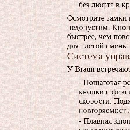
без люфта в к
Осмотрите замки 
недопустим. Кноп
быстрее, чем пов
для частой смены 
Система управ
У Braun встречают
- Пошаговая р
кнопки с фик
скорости. Под
повторяемость
- Плавная кноп