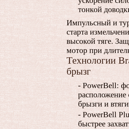
ускорение сил
тонкой доводк
Импульсный и ту
старта измельчени
высокой тяге. Защ
мотор при длител
Технологии Bra
брызг
- PowerBell: ф
расположение 
брызги и втяг
- PowerBell Pl
быстрее захва