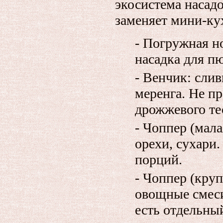
экосистема насад
заменяет мини‑ку
- Погружная но
насадка для пю
- Венчик: слив
меренга. Не пр
дрожжевого те
- Чоппер (мала
орехи, сухари
порций.
- Чоппер (круп
овощные смеси
есть отдельный