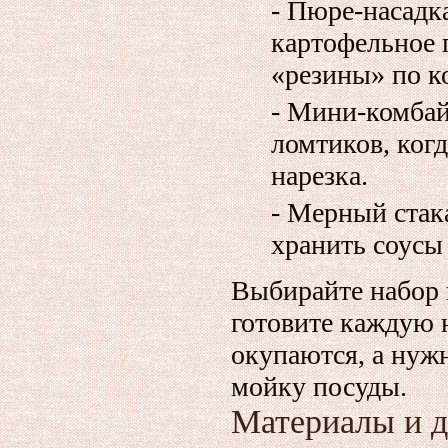
- Пюре‑насадк
картофельное 
«резины» по к
- Мини‑комбай
ломтиков, ког
нарезка.
- Мерный стак
хранить соусы
Выбирайте набор 
готовите каждую 
окупаются, а нуж
мойку посуды.
Материалы и д