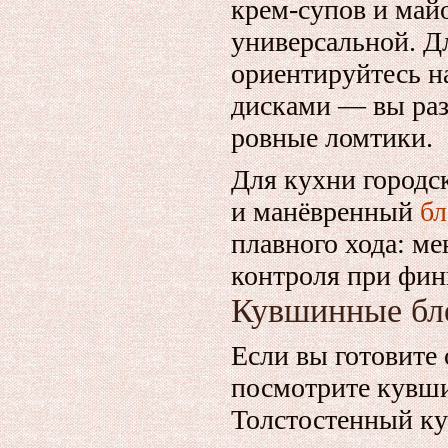
крем‑супов и май
универсальной. Д
ориентируйтесь н
дисками — вы раз
ровные ломтики.
Для кухни городс
и манёвренный
бл
плавного хода: м
контроля при фин
Кувшинные бл
Если вы готовите
посмотрите кувш
Толстостенный ку