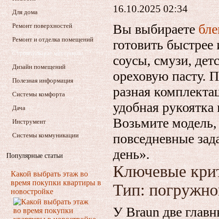
16.10.2025 02:34
Для дома
Вы выбираете
бле
Ремонт поверхностей
Ремонт и отделка помещений
готовить быстрее
Строительные материалы
соусы, смузи, дет
Дизайн помещений
ореховую пасту. 
Полезная информация
разная комплекта
Системы комфорта
удобная рукоятка 
Дача
Возьмите модель,
Инструмент
повседневные зада
Системы коммуникации
день».
Популярные статьи
Ключевые кри
Какой выбрать этаж во
время покупки квартиры в
Тип: погружно
новостройке
У Braun две глав