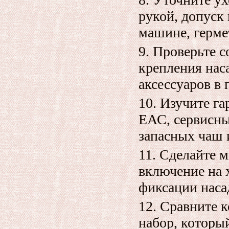
рукой, допуск
машине, герме
Проверьте с
крепления нас
аксессуаров в 
Изучите га
ЕАС, сервисны
запасных чаш 
Сделайте м
включение на 
фиксации насад
Сравните к
набор, которы