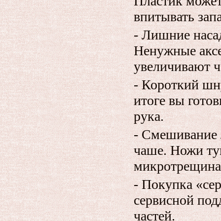
Пластик может
впитывать зап
- Лишние наса
Ненужные аксе
увеличивают ч
- Короткий шн
итоге вы готов
рука.
- Смешивание 
чаше. Ножи ту
микротрещина
- Покупка «се
сервисной под
частей.