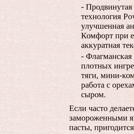
- Продвинутая
технология Pow
улучшенная ан
Комфорт при е
аккуратная тек
- Флагманская 
плотных ингре
тяги, мини‑ко
работа с орех
сыром.
Если часто делает
замороженными яг
пасты, пригодитс