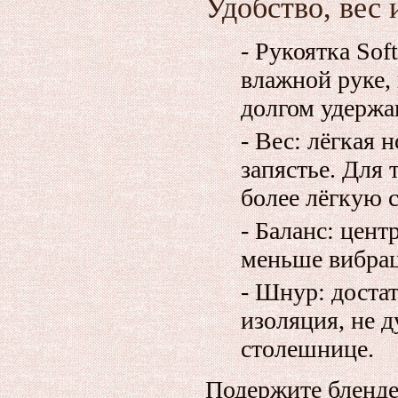
Удобство, вес 
- Рукоятка Sof
влажной руке,
долгом удержа
- Вес: лёгкая 
запястье. Для 
более лёгкую с
- Баланс: цент
меньше вибрац
- Шнур: достат
изоляция, не д
столешнице.
Подержите блендер