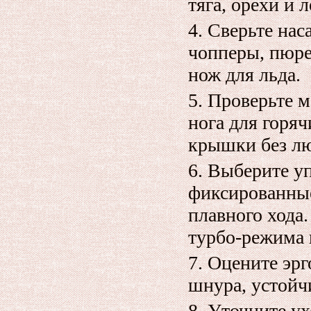
тяга, орехи и 
Сверьте нас
чопперы, пюре
нож для льда.
Проверьте 
нога для горя
крышки без л
Выберите уп
фиксированные
плавного хода
турбо‑режима 
Оцените эрго
шнура, устойчи
Уточните ух