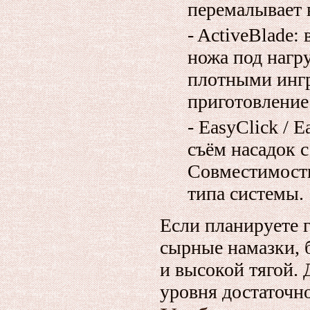
перемалывает 
- ActiveBlade:
ножа под нагру
плотными ингр
приготовление
- EasyClick / 
съём насадок
Совместимость
типа системы.
Если планируете 
сырные намазки, б
и высокой тягой. 
уровня достаточно