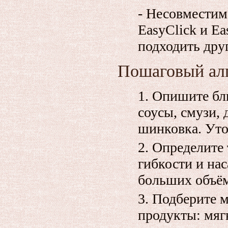
- Несовместим
EasyClick и Ea
подходить друг
Пошаговый ал
Опишите блю
соусы, смузи, 
шинковка. Уто
Определите 
гибкости и на
больших объём
Подберите 
продукты: мя