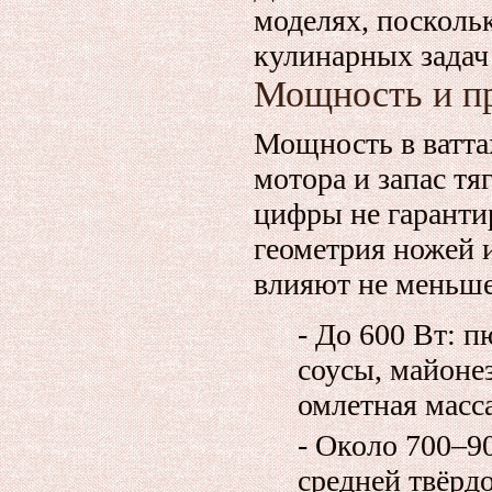
моделях, посколь
кулинарных задач
Мощность и п
Мощность в ватта
мотора и запас тя
цифры не гаранти
геометрия ножей 
влияют не меньше
- До 600 Вт: п
соусы, майонез
омлетная масса
- Около 700–9
средней твёрдо