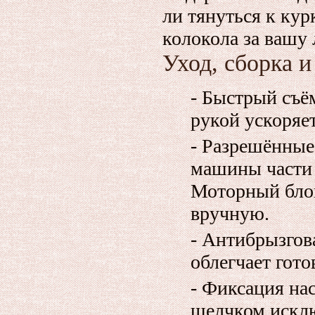
ли тянуться к кур
колокола за ваш
Уход, сборка и
- Быстрый съё
рукой ускоряе
- Разрешённые
машины части 
Моторный бло
вручную.
- Антибрызгов
облегчает гото
- Фиксация на
щелчком искл