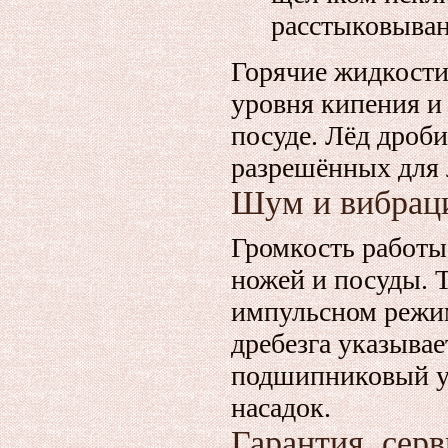
расстыковыван
Горячие жидкости
уровня кипения и
посуде. Лёд дроб
разрешённых для 
Шум и вибрац
Громкость работы
ножей и посуды. 
импульсном режим
дребезга указыва
подшипниковый у
насадок.
Гарантия, сер