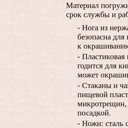
Материал погружн
срок службы и ра
- Нога из нер
безопасна для 
к окрашиванию
- Пластиковая 
годится для к
может окрашив
- Стаканы и ч
пищевой пласт
микротрещин,
посадкой.
- Ножи: сталь 