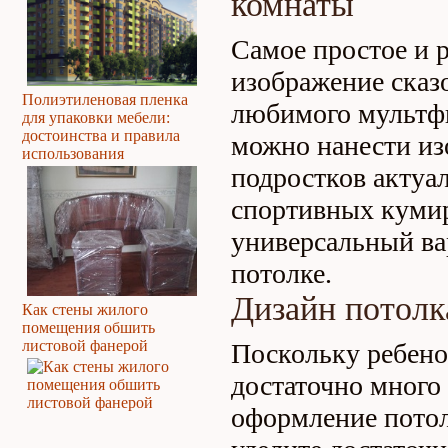
комнаты
Самое простое и 
изображение сказ
Полиэтиленовая пленка
любимого мультф
для упаковки мебели:
достоинства и правила
можно нанести из
использования
подростков актуа
спортивных куми
универсальный ва
потолке.
Дизайн потолк
Как стены жилого
помещения обшить
листовой фанерой
Поскольку ребено
достаточно много 
оформление потол